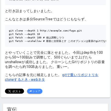
と行き詰まってしまいました。
こんなときは多分SourceTreeではどうにもならず、
git clone --depth 1 http://example.com/fuga.git

git fetch --depth 10

git fetch --depth 100 # 値は調整しつつ

とやっていくことで完全に落とせました。 今回はdepthを100
から50〜100刻みで調整して、500ぐらいまで上げたら
unshallowが成功しました。 クローンしたGitリポジトリの容量
を調べたら約10GBありました。 重いー。
こちらの記事を元に補足しました。
gitで重いリポジトリを
cloneするとき - webネタ
シェア
宣伝